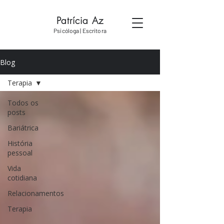
Patrícia Az
Psicóloga | Escritora
Blog
Terapia
Todos os
posts
Bariátrica
História
pessoal
Vida
cotidiana
Relacionamentos
Terapia